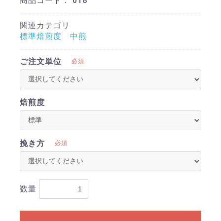
商品コード：
018
関連カテゴリ
標準焙煎度 中煎
ご注文単位
必須
焙煎度
挽き方
必須
数量