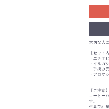
大切な人
お買い物を続ける
カートへ進む
【セット
・エチオ
・イルガ
・手摘み
・アロマ
【ご注意
コーヒー
す。
生豆で計