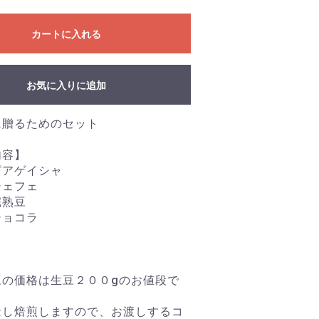
カートに入れる
お気に入りに追加
に贈るためのセット
内容】
ピアゲイシャ
シェフェ
完熟豆
ショコラ
】
豆の価格は生豆２００gのお値段で
量し焙煎しますので、お渡しするコ