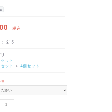
品
00
税込
ド：
215
ゴリ
トセット
トセット
＞
4個セット
必須