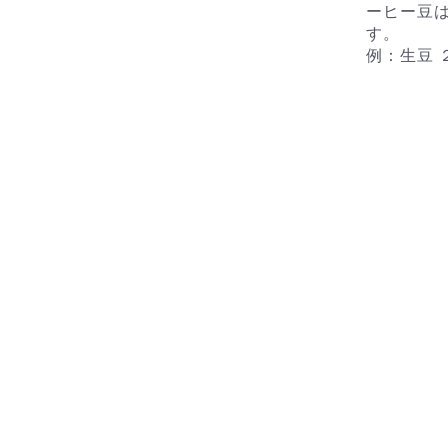
ーヒー豆
す。
例：生豆 